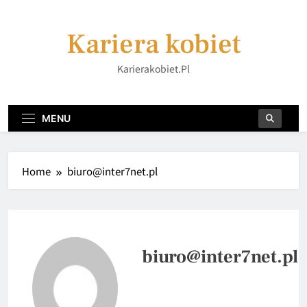
Skip
to
Kariera kobiet
content
Karierakobiet.pl
MENU
Home
biuro@inter7net.pl
biuro@inter7net.pl