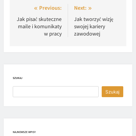
Nawigacja
Previous:
Next:
wpisu
Jak pisać skuteczne
Jak tworzyć wizję
maile i komunikaty
swojej kariery
w pracy
zawodowej
SZUKAJ
Szukaj
NAJNOWSZE WPISY