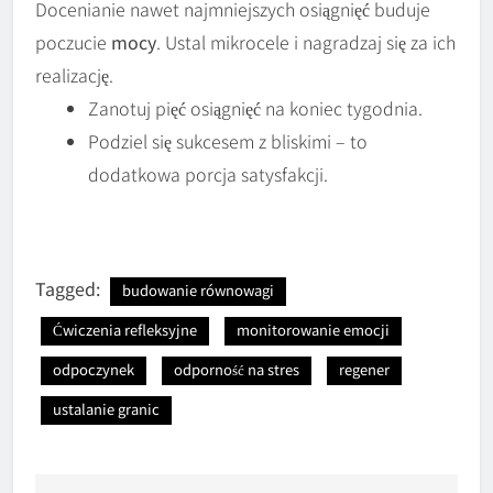
Docenianie nawet najmniejszych osiągnięć buduje
poczucie
mocy
. Ustal mikrocele i nagradzaj się za ich
realizację.
Zanotuj pięć osiągnięć na koniec tygodnia.
Podziel się sukcesem z bliskimi – to
dodatkowa porcja satysfakcji.
Tagged:
budowanie równowagi
Ćwiczenia refleksyjne
monitorowanie emocji
odpoczynek
odporność na stres
regener
ustalanie granic