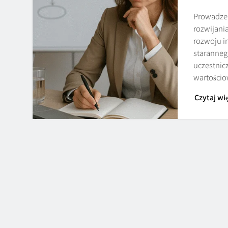
Prowadzen
rozwijani
rozwoju i
staranneg
uczestnicz
wartościo
Czytaj wię