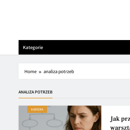
Skip
to
content
Kategorie
Home
analiza potrzeb
ANALIZA POTRZEB
KARIERA
Jak pr
warszt