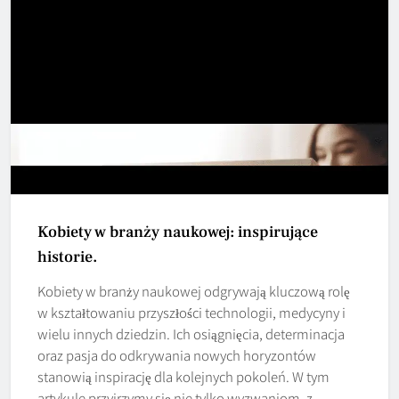
Kobiety w branży naukowej: inspirujące
historie.
Kobiety w branży naukowej odgrywają kluczową rolę
w kształtowaniu przyszłości technologii, medycyny i
wielu innych dziedzin. Ich osiągnięcia, determinacja
oraz pasja do odkrywania nowych horyzontów
stanowią inspirację dla kolejnych pokoleń. W tym
artykule przyjrzymy się nie tylko wyzwaniom, z