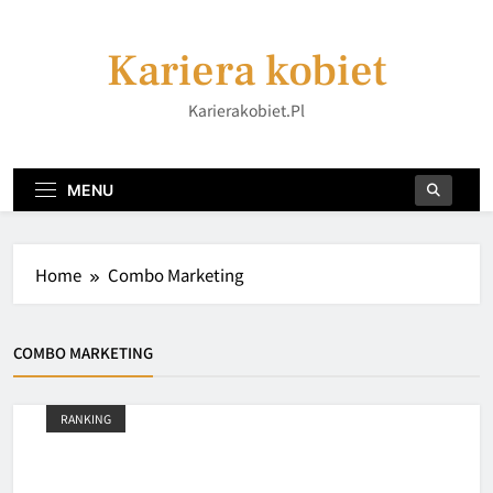
Skip
to
Kariera kobiet
content
Karierakobiet.pl
MENU
Home
Combo Marketing
COMBO MARKETING
RANKING