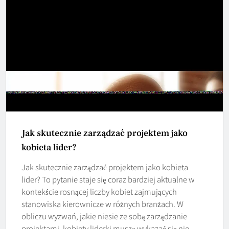
Jak skutecznie zarządzać projektem jako
kobieta lider?
Jak skutecznie zarządzać projektem jako kobieta
lider? To pytanie staje się coraz bardziej aktualne w
kontekście rosnącej liczby kobiet zajmujących
stanowiska kierownicze w różnych branżach. W
obliczu wyzwań, jakie niesie ze sobą zarządzanie
projektami, kobiety liderki muszą wykazać się nie…