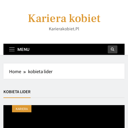
Skip
to
Kariera kobiet
content
Karierakobiet.pl
MENU
Home
kobieta lider
KOBIETA LIDER
KARIERA