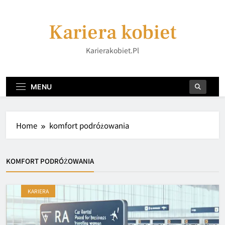
Skip
to
Kariera kobiet
content
Karierakobiet.pl
MENU
Home
komfort podróżowania
KOMFORT PODRÓŻOWANIA
KARIERA