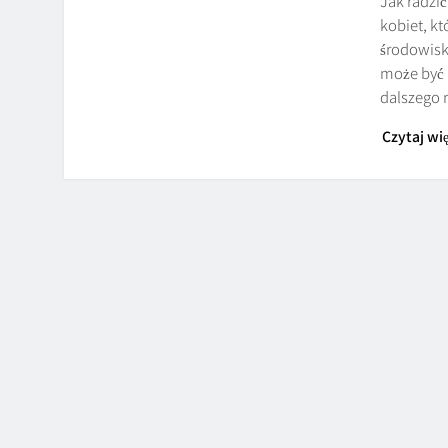
Jak radzić
kobiet, kt
środowisk
może być 
dalszego
Czytaj wię