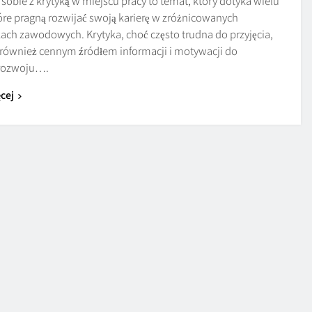
 sobie z krytyką w miejscu pracy to temat, który dotyka wielu
óre pragną rozwijać swoją karierę w zróżnicowanych
ach zawodowych. Krytyka, choć często trudna do przyjęcia,
również cennym źródłem informacji i motywacji do
 rozwoju….
cej