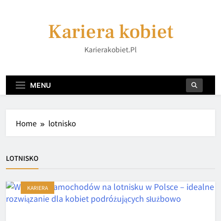
Skip
to
Kariera kobiet
content
Karierakobiet.pl
MENU
Home
lotnisko
LOTNISKO
KARIERA