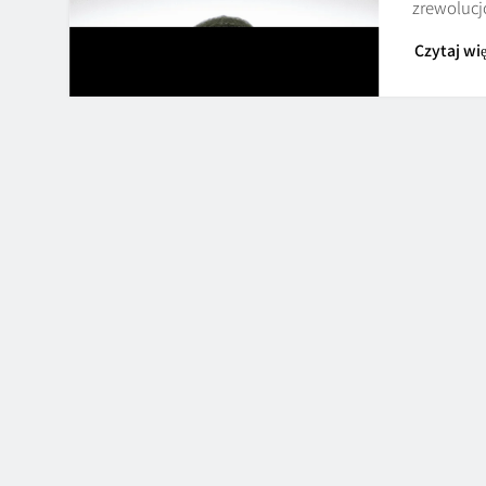
zrewolucj
Czytaj wię