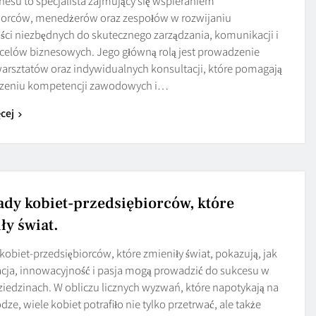
nesu to specjalista zajmujący się wspieraniem
iorców, menedżerów oraz zespołów w rozwijaniu
ści niezbędnych do skutecznego zarządzania, komunikacji i
 celów biznesowych. Jego główną rolą jest prowadzenie
warsztatów oraz indywidualnych konsultacji, które pomagają
zeniu kompetencji zawodowych i…
cej
ady kobiet-przedsiębiorców, które
ły świat.
kobiet-przedsiębiorców, które zmieniły świat, pokazują, jak
cja, innowacyjność i pasja mogą prowadzić do sukcesu w
ziedzinach. W obliczu licznych wyzwań, które napotykają na
dze, wiele kobiet potrafiło nie tylko przetrwać, ale także