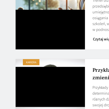
Trener biz
przedsięb
umiejętno
osiągania
szkoleń, 
w podnos
Czytaj wię
KARIERA
Przykł
zmieni
Przykłady 
determina
różnych d
swojej dro