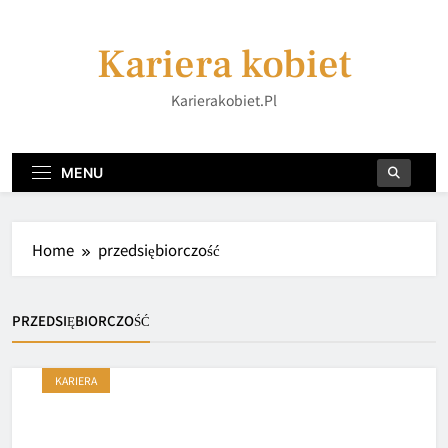
Skip
to
Kariera kobiet
content
Karierakobiet.pl
MENU
Home
przedsiębiorczość
PRZEDSIĘBIORCZOŚĆ
KARIERA