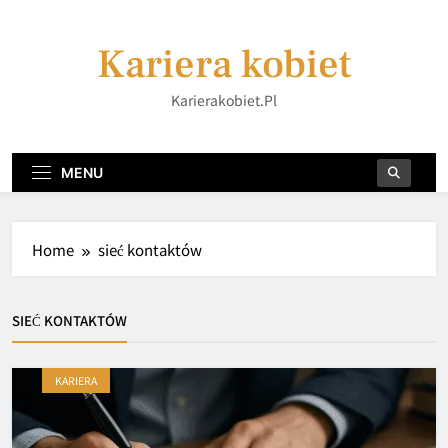
Skip
to
Kariera kobiet
content
Karierakobiet.pl
MENU
Home
sieć kontaktów
SIEĆ KONTAKTÓW
KARIERA