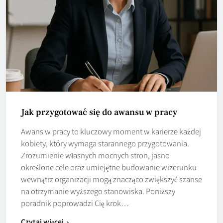
Jak przygotować się do awansu w pracy
Awans w pracy to kluczowy moment w karierze każdej
kobiety, który wymaga starannego przygotowania.
Zrozumienie własnych mocnych stron, jasno
określone cele oraz umiejętne budowanie wizerunku
wewnątrz organizacji mogą znacząco zwiększyć szanse
na otrzymanie wyższego stanowiska. Poniższy
poradnik poprowadzi Cię krok…
Czytaj więcej