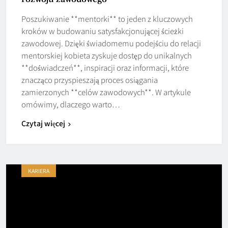
Poszukiwanie **mentorki** to jeden z kluczowych
kroków w budowaniu satysfakcjonującej ścieżki
zawodowej. Dzięki świadomemu podejściu do relacji
mentorskiej kobieta zyskuje dostęp do unikalnych
**doświadczeń**, inspiracji oraz informacji, które
znacząco przyspieszają proces osiągania
zamierzonych **celów zawodowych**. W artykule
omówimy, dlaczego warto…
Czytaj więcej
KARIERA