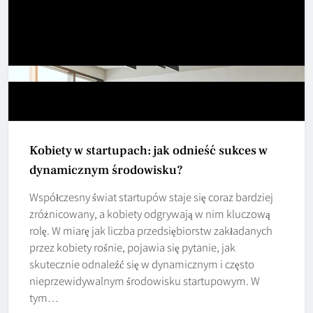
Kobiety w startupach: jak odnieść sukces w
dynamicznym środowisku?
Współczesny świat startupów staje się coraz bardziej
zróżnicowany, a kobiety odgrywają w nim kluczową
rolę. W miarę jak liczba przedsiębiorstw zakładanych
przez kobiety rośnie, pojawia się pytanie, jak
skutecznie odnaleźć się w dynamicznym i często
nieprzewidywalnym środowisku startupowym. W
tym…