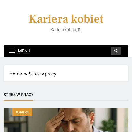
Skip
to
Kariera kobiet
content
Karierakobiet.pl
MENU
Home
Stres w pracy
STRES W PRACY
KARIERA