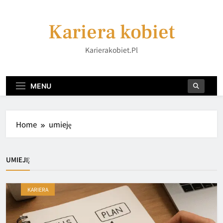
Skip
to
Kariera kobiet
content
Karierakobiet.pl
MENU
Home
umieję
UMIEJĘ
KARIERA