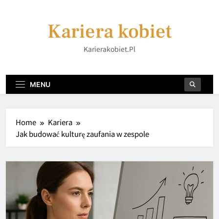
Skip
to
Kariera kobiet
content
Karierakobiet.pl
MENU
Home
Kariera
Jak budować kulturę zaufania w zespole