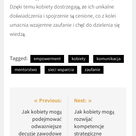
Dzięki temu kobiety dostrzegają, że ich unikalne
doświadczenia i spojrzenie są cenione, co z kolei
umacnia wzajemne zaufanie i chęć do dzielenia się
wiedzą.
Tagged:
empowerment
kobiety
komunikacja
mentorstwo
sieci wsparcia
zaufanie
Nawigacja
Previous:
Next:
wpisu
Jak kobiety mogą
Jak kobiety mogą
podejmować
rozwijać
odważniejsze
kompetencje
decyzje zawodowe
strategiczne