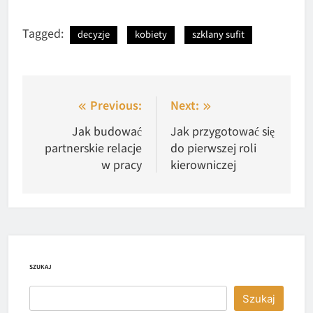
Tagged:
decyzje
kobiety
szklany sufit
Nawigacja
Previous:
Next:
wpisu
Jak budować
Jak przygotować się
partnerskie relacje
do pierwszej roli
w pracy
kierowniczej
SZUKAJ
Szukaj