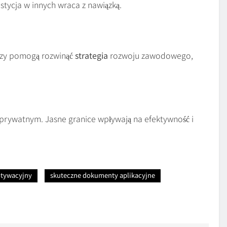
stycja w innych wraca z nawiązką.
rzy pomogą rozwinąć
strategia
rozwoju zawodowego,
ywatnym. Jasne granice wpływają na efektywność i
otywacyjny
skuteczne dokumenty aplikacyjne