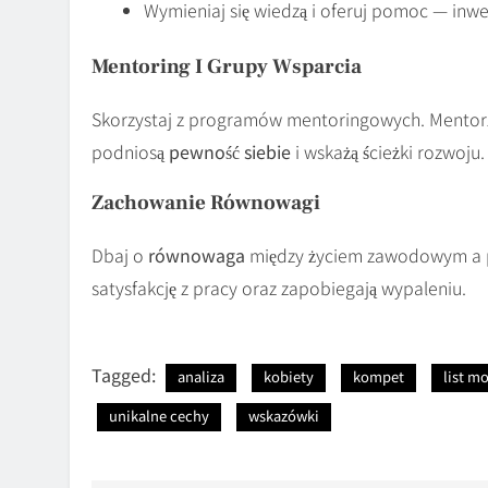
Wymieniaj się wiedzą i oferuj pomoc — inwe
Mentoring I Grupy Wsparcia
Skorzystaj z programów mentoringowych. Mento
podniosą
pewność siebie
i wskażą ścieżki rozwoju.
Zachowanie Równowagi
Dbaj o
równowaga
między życiem zawodowym a pr
satysfakcję z pracy oraz zapobiegają wypaleniu.
Tagged:
analiza
kobiety
kompet
list m
unikalne cechy
wskazówki