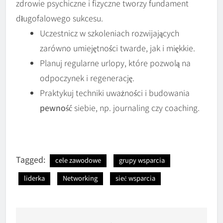
zdrowie psychiczne i fizyczne tworzy fundament
długofalowego sukcesu.
Uczestnicz w szkoleniach rozwijających
zarówno umiejętności twarde, jak i miękkie.
Planuj regularne urlopy, które pozwolą na
odpoczynek i regenerację.
Praktykuj techniki uważności i budowania
pewność
siebie, np. journaling czy coaching.
Tagged:
cele zawodowe
grupy wsparcia
liderka
Networking
sieć wsparcia