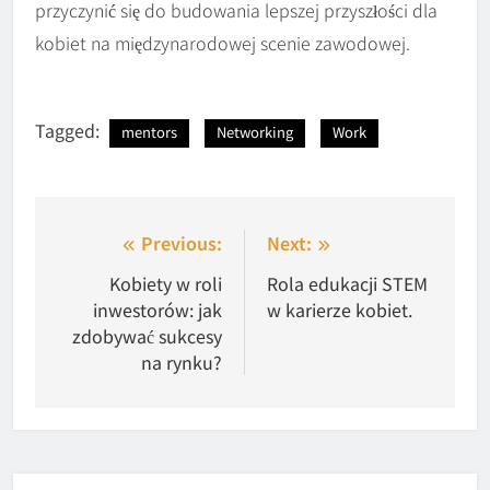
przyczynić się do budowania lepszej przyszłości dla
kobiet na międzynarodowej scenie zawodowej.
Tagged:
mentors
Networking
Work
Nawigacja
Previous:
Next:
wpisu
Kobiety w roli
Rola edukacji STEM
inwestorów: jak
w karierze kobiet.
zdobywać sukcesy
na rynku?