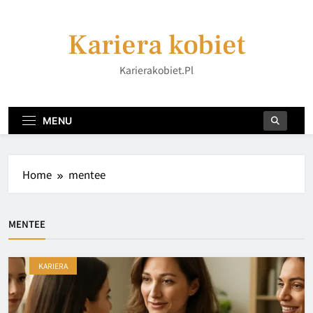
Skip
to
Kariera kobiet
content
Karierakobiet.pl
MENU
Home
mentee
MENTEE
KARIERA