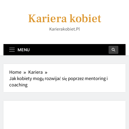
Skip
to
Kariera kobiet
content
Karierakobiet.pl
MENU
Home
Kariera
Jak kobiety mogą rozwijać się poprzez mentoring i
coaching