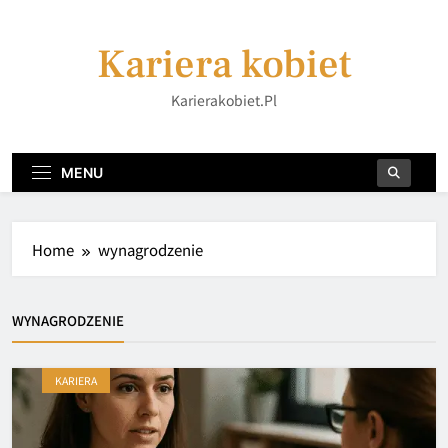
Skip
to
Kariera kobiet
content
Karierakobiet.pl
MENU
Home
wynagrodzenie
WYNAGRODZENIE
KARIERA