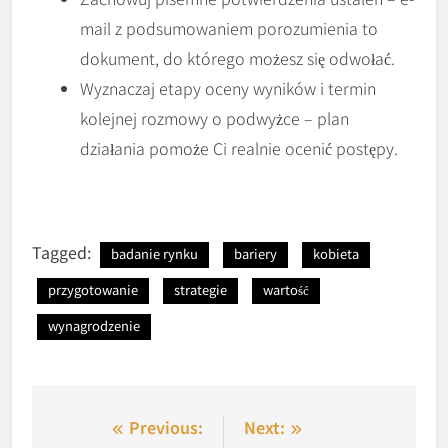
mail z podsumowaniem porozumienia to
dokument, do którego możesz się odwołać.
Wyznaczaj etapy oceny wyników i termin
kolejnej rozmowy o podwyżce – plan
działania pomoże Ci realnie ocenić postępy.
Tagged:
badanie rynku
bariery
kobieta
przygotowanie
strategie
wartość
wynagrodzenie
Nawigacja
Previous:
Next: