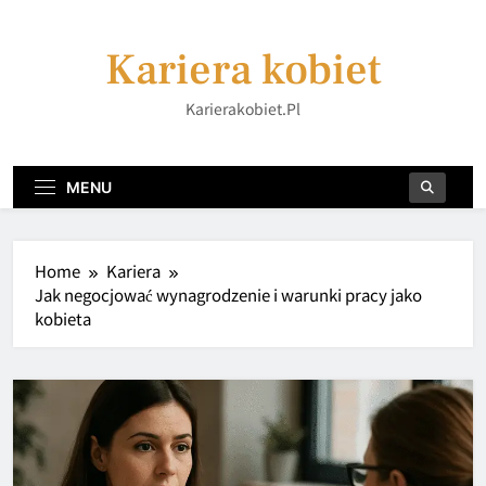
Skip
to
Kariera kobiet
content
Karierakobiet.pl
MENU
Home
Kariera
Jak negocjować wynagrodzenie i warunki pracy jako
kobieta